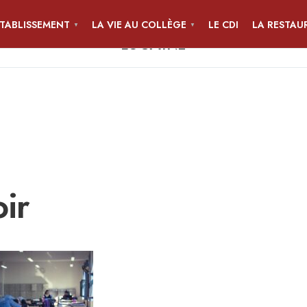
ÉTABLISSEMENT
LA VIE AU COLLÈGE
LE CDI
LA RESTAU
COLLÈGE JEAN-PIERRE CALLOC'H
LOCMINÉ
ir