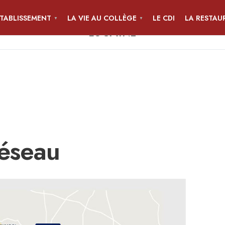
ÉTABLISSEMENT
LA VIE AU COLLÈGE
LE CDI
LA RESTAU
COLLÈGE JEAN-PIERRE CALLOC'H
LOCMINÉ
réseau