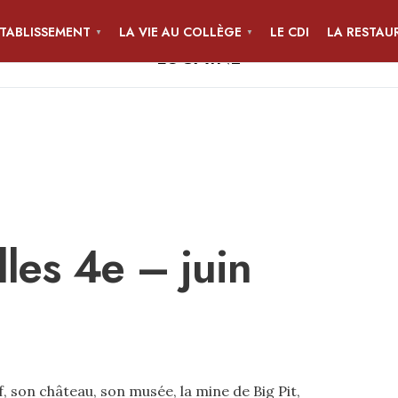
ÉTABLISSEMENT
LA VIE AU COLLÈGE
LE CDI
LA RESTAU
COLLÈGE JEAN-PIERRE CALLOC'H
LOCMINÉ
les 4e – juin
, son château, son musée, la mine de Big Pit,