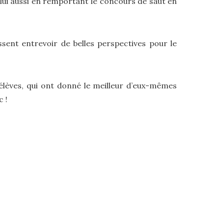
e lui aussi en remportant le concours de saut en
ssent entrevoir de belles perspectives pour le
 élèves, qui ont donné le meilleur d’eux-mêmes
c !