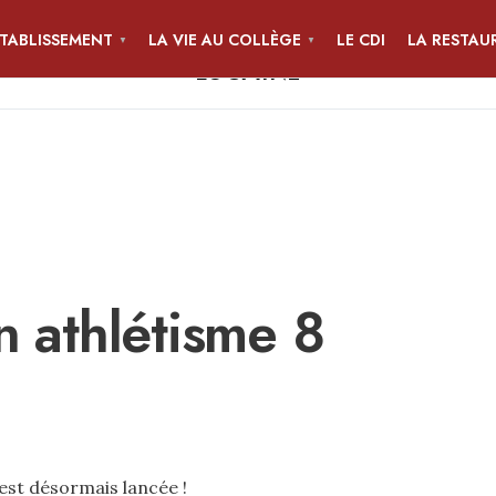
ÉTABLISSEMENT
LA VIE AU COLLÈGE
LE CDI
LA RESTAU
COLLÈGE JEAN-PIERRE CALLOC'H
LOCMINÉ
 athlétisme 8
 est désormais lancée !