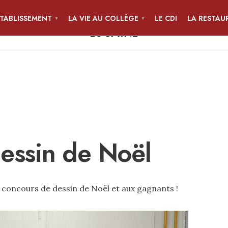
ÉTABLISSEMENT
LA VIE AU COLLÈGE
LE CDI
LA RESTAU
COLLÈGE JEAN-PIERRE CALLOC'H
LOCMINÉ
essin de Noël
u concours de dessin de Noël et aux gagnants !