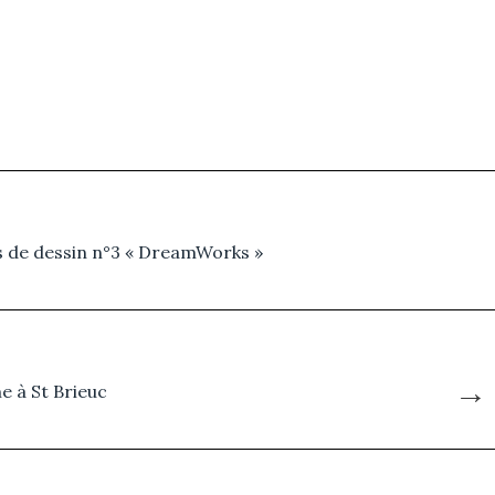
s de dessin n°3 « DreamWorks »
→
e à St Brieuc