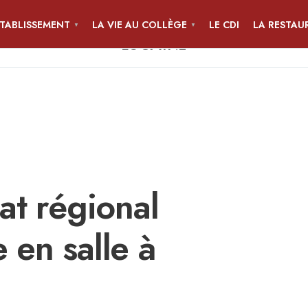
ÉTABLISSEMENT
LA VIE AU COLLÈGE
LE CDI
LA RESTAU
COLLÈGE JEAN-PIERRE CALLOC'H
LOCMINÉ
t régional
 en salle à