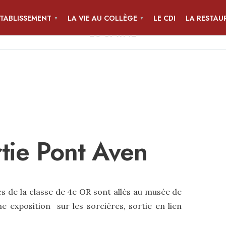
ÉTABLISSEMENT
LA VIE AU COLLÈGE
LE CDI
LA RESTAU
COLLÈGE JEAN-PIERRE CALLOC'H
LOCMINÉ
tie Pont Aven
es de la classe de 4e OR sont allés au musée de
e exposition sur les sorcières, sortie en lien