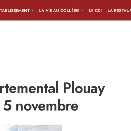
ÉTABLISSEMENT
LA VIE AU COLLÈGE
LE CDI
LA RESTAU
COLLÈGE JEAN-PIERRE CALLOC'H
LOCMINÉ
rtemental Plouay
 5 novembre